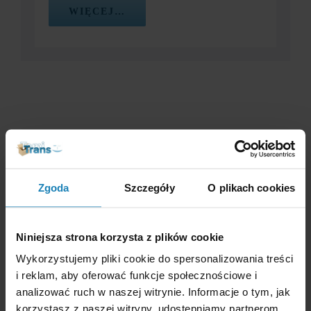
WIĘCEJ…
Magazyn samoobsługowy self-
storage
Zgoda
Szczegóły
O plikach cookies
Oferujemy bezpieczne magazyny i czasowe
przechowywanie mienia. Gwarantujemy wysoki poziom
Niniejsza strona korzysta z plików cookie
bezpieczeństwa i atrakcyjne ceny. Z naszych usług korzystają
Wykorzystujemy pliki cookie do spersonalizowania treści
i reklam, aby oferować funkcje społecznościowe i
klienci indywidualni oraz firmy.
analizować ruch w naszej witrynie. Informacje o tym, jak
korzystasz z naszej witryny, udostępniamy partnerom