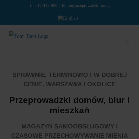
Przejdź
512-443-960
|
biuro@przeprowadzki-tom.pl
do
English
zawartości
SPRAWNIE, TERMINOWO I W DOBREJ
CENIE, WARSZAWA I OKOLICE
Przeprowadzki domów, biur i
mieszkań
MAGAZYN SAMOOBSŁUGOWY I
CZASOWE PRZECHOWYWANIE MIENIA