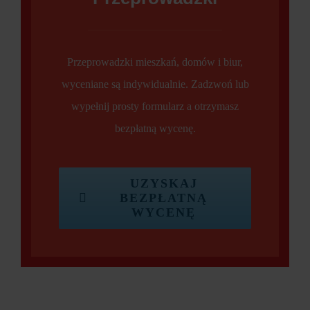
Przeprowadzki mieszkań, domów i biur,
wyceniane są indywidualnie. Zadzwoń lub
wypełnij prosty formularz a otrzymasz
bezpłatną wycenę.
UZYSKAJ
BEZPŁATNĄ
WYCENĘ